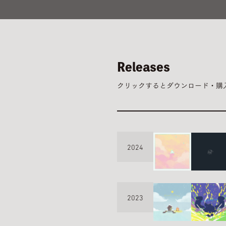
コ
ン
テ
ン
ツ
へ
ス
Releases
キ
ッ
クリックするとダウンロード・購
プ
2024
2023